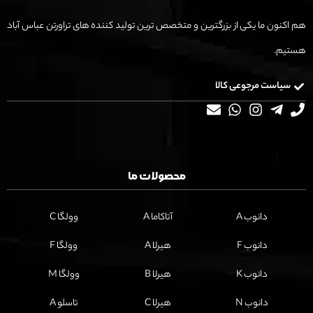
هم اکنون ما یکی از بزرگترین و متخصص ترین تولید کننده های تراورتن عباس آباد
هستیم.
سیاست مرجوعی کالا
محصولات ما
دانوب A
آتاکاما A
وولگا C
دانوب F
هیرلا A
وولگا F
دانوب K
هیرلا B
وولگا M
دانوب N
هیرلا C
تاسلو A