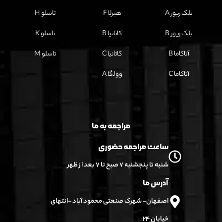
بلک ریور A
هیرلا F
تاسلو H
بلک ریور B
کاتانیا B
تاسلو K
آتاکاما B
کاتانیا C
تاسلو M
آتاکاما C
وولگا A
مراجعه به ما
ساعت مراجعه حضوری
شنبه تا پنجشنبه ۷ صبح تا ۷ بعد از ظهر
آدرس ما
اصفهان- شهرک صنعتی محمود آباد -انتهای
خیابان ۲۴