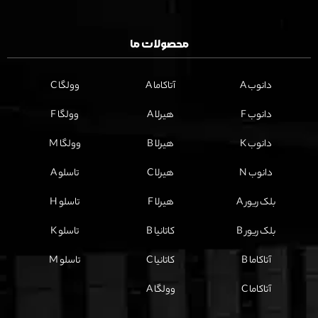
محصولات ما
دانوب A
آتاکاما A
وولگا C
دانوب F
هیرلا A
وولگا F
دانوب K
هیرلا B
وولگا M
دانوب N
هیرلا C
تاسلو A
بلک ریور A
هیرلا F
تاسلو H
بلک ریور B
کاتانیا B
تاسلو K
آتاکاما B
کاتانیا C
تاسلو M
آتاکاما C
وولگا A