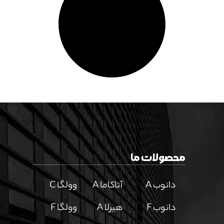
محصولات ما
دانوب A
آتاکاما A
وولگا C
دانوب F
هیرلا A
وولگا F